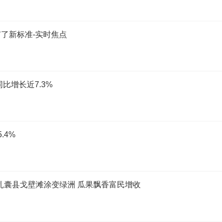
了新标准-实时焦点
比增长近7.3%
.4%
扎囊县戈壁滩涂变绿洲 瓜果飘香富民增收