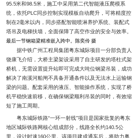
95.5米和98.5米，施工中采用第二代智能液压爬模系
统，依托PLC同步控制实现模板自动爬升，可将精度控
制在2毫米以内，同步搭配智能喷淋养护系统、装配式
塔吊及电梯扶墙，全面保障了高空作业的安全与效率。
最后一节钢箱梁精准嵌入跨中。陈奕伶 摄
据中铁广州工程局集团粤东城际项目一分部负责人
饶康飞介绍，大桥主梁架设采用了自主研发的塔柱式架
桥机，无需设置提升站即可完成大吨位钢梁吊装，成功
解决了南溪河船闸不具备开通条件以及无法水上运输钢
梁的问题。配套采用的液压、智能操作系统，实现了桥
机平稳快速前移，在确保钢梁顺利吊装的同时，有效缩
短了施工周期。
粤东城际铁路“一环一射线”项目是国家批复的粤东
地区城际铁路网核心组成部分，线路全长约140.5公
里，设计时速160公里。该项目建成通车后，将助力粤