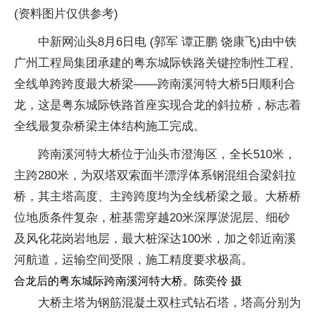
(资料图片仅供参考)
中新网汕头8月6日电 (郭军 谭正鹏 饶康飞)由中铁
广州工程局集团承建的粤东城际铁路关键控制性工程、
全线单跨跨度最大桥梁——跨南溪河特大桥5日顺利合
龙，这是粤东城际铁路首座实现合龙的斜拉桥，标志着
全线最复杂桥梁主体结构施工完成。
跨南溪河特大桥位于汕头市澄海区，全长510米，
主跨280米，为双塔双索面半漂浮体系钢混组合梁斜拉
桥，其主塔高度、主跨跨度均为全线桥梁之最。大桥桥
位地质条件复杂，桩基需穿越20米深厚淤泥层、细砂
及风化花岗岩地层，最大桩深达100米，加之邻近南溪
河航道，运输空间受限，施工精度要求极高。
合龙后的粤东城际跨南溪河特大桥。陈奕伶 摄
大桥主塔为钢筋混凝土双柱式钻石塔，塔高分别为