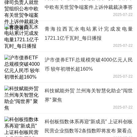
中欧有关世贸争端案件上诉仲裁裁决事答
2025-07-22
记者问
青海拉西瓦水电站累计完成发电量
1721.1亿千瓦时_每日播报
2025-07-22
沪市债券ETF总规模突破4000亿元人民
币 较年初增长超160%
2025-07-22
科技赋能外贸 兰州海关智慧化助企“闯世
界” 聚焦
2025-07-22
科创板指数体系再迎“新成员” 上证科创板
民营企业指数等2条指数即将发布 聚看点