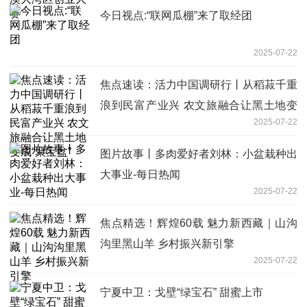
今日视点:“联网瓜棚”来了取经团
2025-07-22
焦点速读：活力中国调研行丨从稻菽千重
浪到民富产业兴 农文旅融合让黑土地变
2025-07-22
成“聚宝盆”
图片故事丨多肉爱好者刘林：小盆栽种出
大事业-每日热闻
2025-07-22
焦点精选！辉煌60载 魅力新西藏｜山沟
沟里黑山羊 乡村振兴新引擎
2025-07-22
宁夏中卫：戈壁“绿宝石” 甜蜜上市