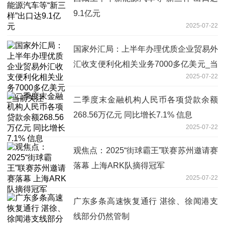
9.1亿元
2025-07-22
国家外汇局：上半年办理优质企业贸易外
汇收支便利化相关业务7000多亿美元_当
2025-07-22
前关注
二季度末金融机构人民币各项贷款余额
268.56万亿元 同比增长7.1% 信息
2025-07-22
观焦点：2025“街球霸王”联赛苏州邀请赛
落幕 上海ARK队摘得冠军
2025-07-22
广东多条高速恢复通行 湛徐、徐闻港支
线部分仍然管制